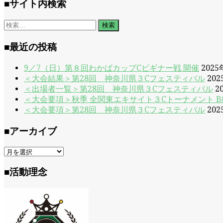
■サイト内検索
検
索:
■最近の投稿
9／7（日）第８回わかばカップCビギナー戦 開催
202
＜大会結果＞第28回 神奈川県３Cフェスティバル
20
＜出場者一覧＞第28回 神奈川県３Cフェスティバル
2
＜大会要項＞秋季 全関東エキサイト３Cトーナメント 
＜大会要項＞第28回 神奈川県３Cフェスティバル
20
■アーカイブ
■
ア
ー
■活動理念
カ
イ
ブ