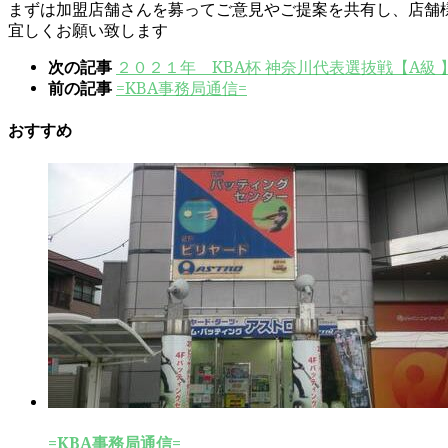
まずは加盟店舗さんを募ってご意見やご提案を共有し、店舗
宜しくお願い致します
次の記事
２０２１年 KBA杯 神奈川代表選抜戦【A級 
前の記事
=KBA事務局通信=
おすすめ
=KBA事務局通信=