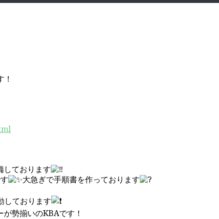
す！
tml
備しております
です
大急ぎで手順書を作っております
動しております
が勢揃いのKBAです！