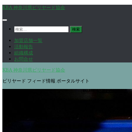
コ
KBA 神奈川県ビリヤード協会
ン
テ
ン
検
ツ
索:
へ
加盟店舗一覧
ス
活動報告
キ
組織構成
ッ
お問合せ
プ
KBA 神奈川県ビリヤード協会
ビリヤード フィード情報 ポータルサイト