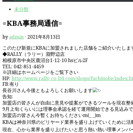
未分類
=KBA事務局通信=
by
admin
·
2021年8月13日
このたび新規にKBAに加盟されました店舗をご紹介いたしま
◆RALLY（ラリー）淵野辺店
相模原市中央区鹿沼台1-12-10 hsビル2F
TEL: 042-851-4459
※詳細はホームページをご覧下さい
HP:
http://www.rally-co-ltd.com/shops/fuchinobe/index.h
FB:有り
長谷川さん今後ともよろしくお願いします
告知:
加盟店の皆さんが自由に意見や提案ができるツールを現在整
9月上旬くらいには理事会承認を経て運用開始できる見込み
加盟店の皆さん今暫くお待ちくださいm(_ _)m
KBAは神奈川県のビリヤード業界を盛り上げていくために活
現在、心から業界を盛り上げたいと思う熱い熱い理事メンバー