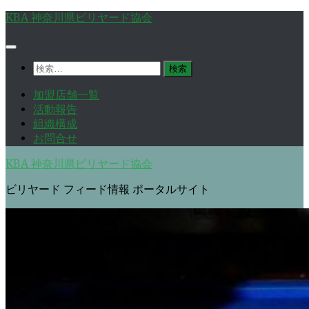
コ
KBA 神奈川県ビリヤード協会
ン
テ
ン
検
ツ
索:
へ
加盟店舗一覧
ス
活動報告
キ
組織構成
ッ
お問合せ
プ
KBA 神奈川県ビリヤード協会
ビリヤード フィード情報 ポータルサイト