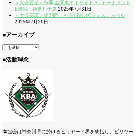
＜大会要項＞秋季 全関東エキサイト３Cトーナメント
B級戦 神奈川予選
2025年7月31日
＜大会要項＞第28回 神奈川県３Cフェスティバル
2025年7月20日
■アーカイブ
■
ア
ー
■活動理念
カ
イ
ブ
本協会は神奈川県に於けるビリヤード界を統括し、ビリヤー