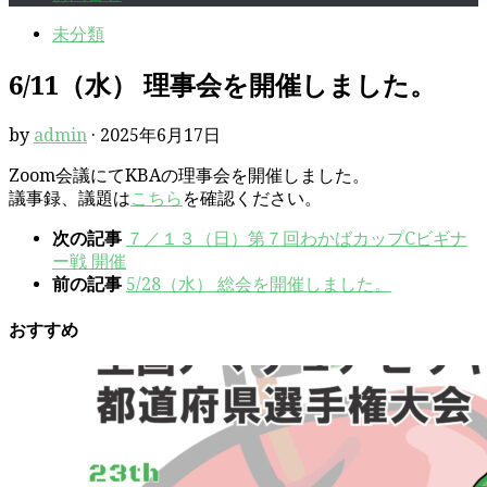
未分類
6/11（水） 理事会を開催しました。
by
admin
·
2025年6月17日
Zoom会議にてKBAの理事会を開催しました。
議事録、議題は
こちら
を確認ください。
次の記事
７／１３（日）第７回わかばカップCビギナ
ー戦 開催
前の記事
5/28（水） 総会を開催しました。
おすすめ